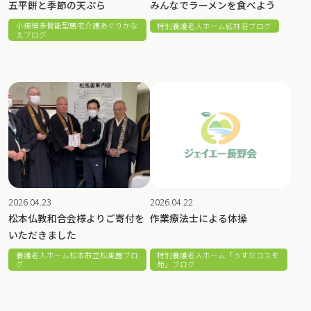
五平餅と季節の天ぷら
みんなでラーメンを食べよう
小規模多機能型居宅介護あぐりかな
特別養護老人ホーム紅林荘ブログ
えブログ
2026.04.23
2026.04.22
松本仏教和合会様よりご寄付を
作業療法士による体操
いただきました
養護老人ホーム松本市立松風園ブロ
特別養護老人ホーム「うすだコスモ
グ
苑」ブログ