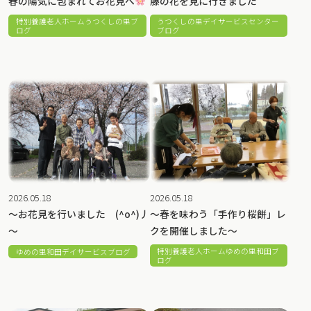
春の陽気に包まれてお花見へ
藤の花を見に行きました
特別養護老人ホームうつくしの里ブ
うつくしの里デイサービスセンター
ログ
ブログ
2026.05.18
2026.05.18
～お花見を行いました (^o^)丿
～春を味わう「手作り桜餅」レ
～
クを開催しました～
特別養護老人ホームゆめの里和田ブ
ゆめの里和田デイサービスブログ
ログ