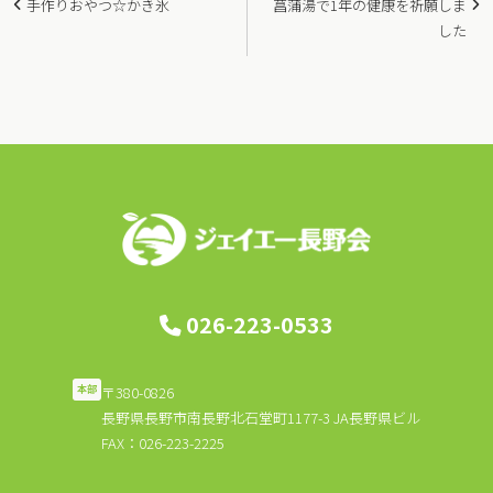
手作りおやつ☆かき氷
菖蒲湯で1年の健康を祈願しま
稿
した
ナ
ビ
ゲ
ー
シ
ョ
ン
026-223-0533
〒380-0826
本部
長野県長野市南長野北石堂町1177-3 JA長野県ビル
FAX：026-223-2225