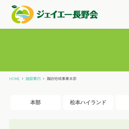
HOME
施設案内
諏訪地域事業本部
本部
松本
ハイランド