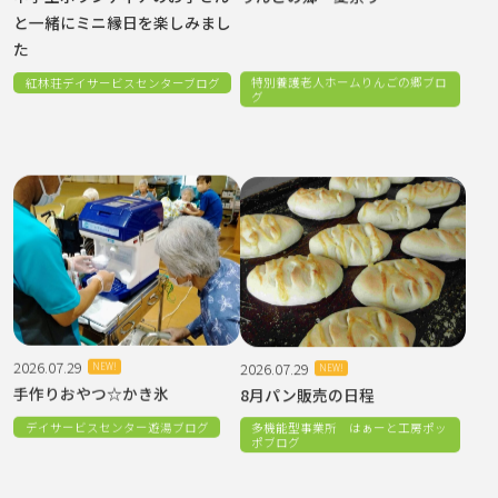
と一緒にミニ縁日を楽しみまし
た
特別養護老人ホームりんごの郷ブロ
紅林荘デイサービスセンターブログ
グ
2026.07.29
2026.07.29
NEW!
NEW!
手作りおやつ☆かき氷
8月パン販売の日程
多機能型事業所 はぁーと工房ポッ
デイサービスセンター遊湯ブログ
ポブログ