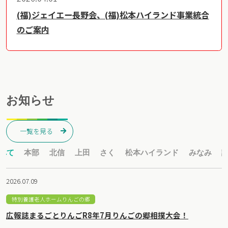
(福)ジェイエー長野会、(福)松本ハイランド事業統合
のご案内
お知らせ
一覧を見る
べて
本部
北信
上田
さく
松本ハイランド
みなみ
2026.07.09
特別養護老人ホームりんごの郷
広報誌まるごとりんごR8年7月りんごの郷相撲大会！