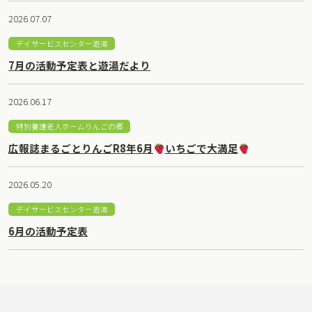
2026.07.07
デイサービスセンター遊湯
7月の活動予定表と遊湯だより
2026.06.17
特別養護老人ホームりんごの郷
広報誌まるごとりんごR8年6月
いちごで大満足
2026.05.20
デイサービスセンター遊湯
6月の活動予定表
2026.01.28
2026.07.09
2025.11.30
2026.04.07
2025.01.10
2025.03.21
2026.01.13
本部
特別養護老人ホームりんごの郷
上田地域事業本部
佐久穂町障害者福祉施設 陽だまりの家（八千穂）
特別養護老人ホームうつくしの里
特別養護老人ホームあさぎりの郷
特別養護老人ホーム紅林荘
特別養護老人ホームローマンうえだ
紅林荘デイサービスセンター