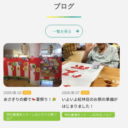
ブログ
ローマンうえだ地域密着型サテライト特養 上野の里
社会福祉法人松本ハイランドとの事業統合契約書締結
広報誌まるごとりんごR8年7月りんごの郷相撲大会！
陽だまりの家放課後等デイサービス令和7年度自己評価
うつくしの里だより【冬の号】
第２回 総合防災訓練と事業継続計画のシュミレーショ
広報誌「もみじ」66号発行
グループホーム豊里
式が行われました。
を公開いたします。
ンを行いました
～面会について（お願い）～
2026.07.07
2025.04.24
2025.04.01
2026.03.02
2025.03.07
一覧を見る
デイサービスセンター遊湯
諏訪地域事業本部
特別養護老人ホーム紅林荘
2025.06.28
紅林荘デイサービスセンター
本部
さく地域事業本部
特別養護老人ホームあさぎりの郷
7月の活動予定表と遊湯だより
特別養護老人ホームローマンうえだ
広報誌『もみじ』
事務所移転のお知らせ
【令和8年3月13日開催】2026就職ガイダンスin佐久
事業所説明会を開催しました
～面会について（お知らせ）～
平 に参加します
2026.06.17
2025.04.01
特別養護老人ホームりんごの郷
2025.06.28
2025.11.24
本部
広報誌まるごとりんごR8年6月
いちごで大満足
特別養護老人ホームローマンうえだ
特別養護老人ホーム「うすだコスモ苑」
HPリニューアルのお知らせ
ローマン通信第58号（2025年7月1日）発行いたしまし
養護老人ホーム「うすだコスモ苑」
2026.05.20
2026.08.10
2026.08.07
NEW!
NEW!
た
面会について（お知らせ）
2025.03.05
あさぎりの郷で
夏祭り！
いよいよ紅林荘のお祭の準備が
デイサービスセンター遊湯
はじまりました！
本部
6月の活動予定表
特別養護老人ホームあさぎりの郷ブ
特別養護老人ホーム紅林荘ブログ
社会福祉法人ひだまり先進地視察について
ログ