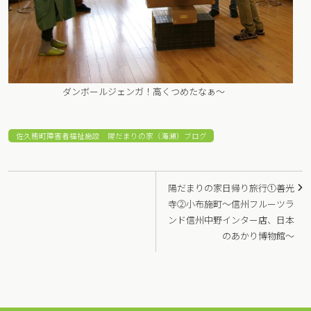
ダンボールジェンガ！高くつめたなぁ～
佐久穂町障害者福祉施設 陽だまりの家（海瀬）ブログ
投
陽だまりの家日帰り旅行①善光
稿
寺②小布施町～信州フルーツラ
ンド信州中野インター店、日本
ナ
のあかり博物館～
ビ
ゲ
ー