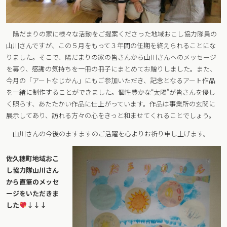
陽だまりの家に様々な活動をご提案くださった地域おこし協力隊員の
山川さんですが、この５月をもって３年間の任期を終えられることにな
りました。そこで、陽だまりの家の皆さんから山川さんへのメッセージ
を募り、感謝の気持ちを一冊の冊子にまとめてお贈りしました。また、
今月の「アートなじかん」にもご参加いただき、記念となるアート作品
を一緒に制作することができました。個性豊かな“太陽”が皆さんを優し
く照らす、あたたかい作品に仕上がっています。作品は事業所の玄関に
展示してあり、訪れる方々の心をきっと和ませてくれることでしょう。
山川さんの今後のますますのご活躍を心よりお祈り申し上げます。
佐久穂町地域おこ
し協力隊山川さん
から直筆のメッセ
ージをいただきま
した
↓↓↓