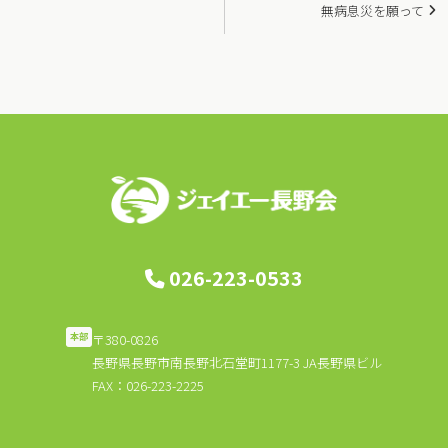
投
無病息災を願って
稿
ナ
ビ
ゲ
ー
シ
ョ
026-223-0533
ン
〒380-0826
本部
長野県長野市南長野北石堂町1177-3 JA長野県ビル
FAX：026-223-2225