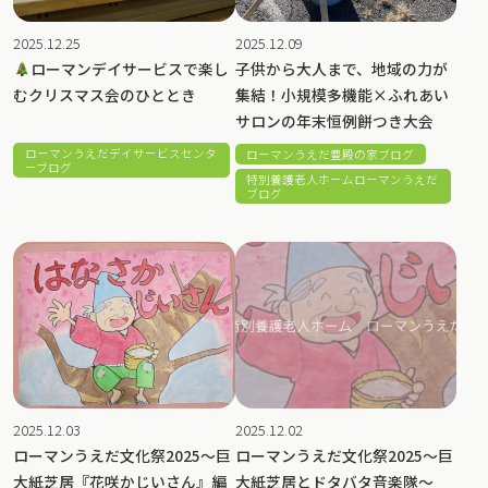
2025.12.25
2025.12.09
ローマンデイサービスで楽し
子供から大人まで、地域の力が
むクリスマス会のひととき
集結！小規模多機能×ふれあい
サロンの年末恒例餅つき大会
ローマンうえだデイサービスセンタ
ローマンうえだ豊殿の家ブログ
ーブログ
特別養護老人ホームローマンうえだ
ブログ
2025.12.03
2025.12.02
ローマンうえだ文化祭2025～巨
ローマンうえだ文化祭2025～巨
大紙芝居『花咲かじいさん』編
大紙芝居とドタバタ音楽隊～