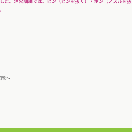
した。消火訓練では、ピン（ピンを抜く）・ポン（ノズルを抜
。
楽隊～