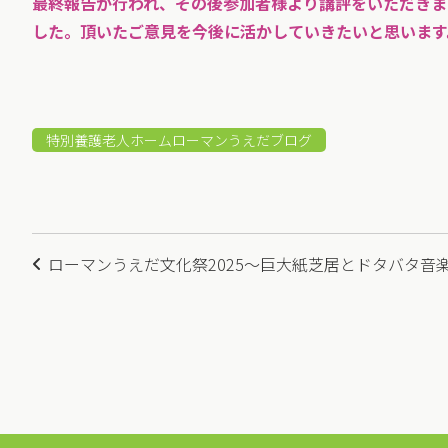
最終報告が行われ、その後参加者様より講評をいただきま
した。頂いたご意見を今後に活かしていきたいと思います
特別養護老人ホームローマンうえだブログ
投
ローマンうえだ文化祭2025～巨大紙芝居とドタバタ音
稿
ナ
ビ
ゲ