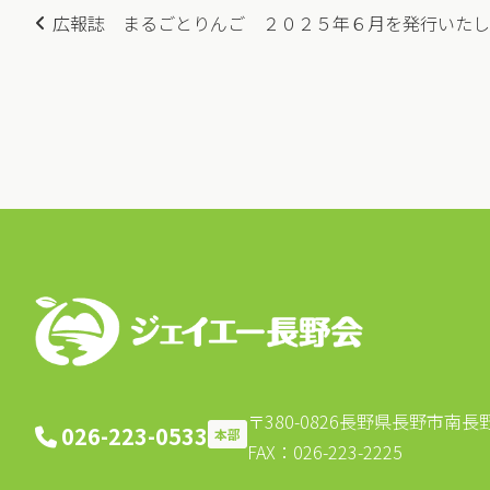
投
広報誌 まるごとりんご ２０２５年６月を発行いたし
稿
ナ
ビ
ゲ
ー
シ
ョ
ン
〒380-0826
長野県長野市南長野北
026-223-0533
本部
FAX：026-223-2225