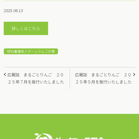
2025.06.13
詳しくはこちら
特別養護老人ホームりんごの郷
投
広報誌 まるごとりんご ２０
広報誌 まるごとりんご ２０
稿
２５年７月を発行いたしました
２５年５月を発行いたしました
ナ
ビ
ゲ
ー
シ