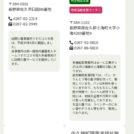
特定相談支援
〒384-0301
長野県佐久市臼田86番地
地域活動支援センター
0267-82-2214
〒384-1102
0267-82-3949
長野県南佐久郡小海町大字小
海4269番地9
訪問介護事業所うすだコスモ苑
0267-92-0810
は、平成30年4月に開設しまし
た。
0267-88-6810
当事業所は同一建物内養護老人ホ
ームうすだコスモ苑入所者様向け
に訪問介護サービスを提供してい
多機能型事業所はぁーと工房ポッ
ます。
ポはJR小海線の小海駅の2階にあ
ります。
就労継続支援B型では、パン、か
りんとう等の菓子類を作って、販
売しています。パンは米粉を使っ
ていますので、もちもちとした触
感が特徴で、たいへん好評です。
他には、地域の企業や行政から請
け負った作業をしております。
生活介護では、ラベンダーのにお
い袋やぞうきん等を作り、販売し
ております。
佐久穂町障害者福祉施