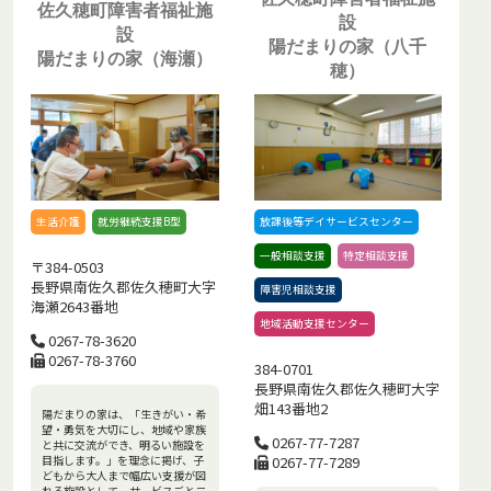
佐久穂町障害者福祉施
設
設
陽だまりの家（八千
陽だまりの家（海瀬）
穂）
生活介護
就労継続支援B型
放課後等デイサービスセンター
一般相談支援
特定相談支援
〒384-0503
長野県南佐久郡佐久穂町大字
障害児相談支援
海瀬2643番地
地域活動支援センター
0267-78-3620
0267-78-3760
384-0701
長野県南佐久郡佐久穂町大字
畑143番地2
陽だまりの家は、「生きがい・希
望・勇気を大切にし、地域や家族
0267-77-7287
と共に交流ができ、明るい施設を
目指します。」を理念に掲げ、子
0267-77-7289
どもから大人まで幅広い支援が図
れる施設として、サービスごと二