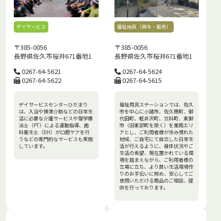
デイサービス
福祉用具（貸与・販売）
〒385-0056
〒385-0056
長野県佐久市桜井671番地1
長野県佐久市桜井671番地1
0267-64-5621
0267-64-5624
0267-64-5622
0267-64-5615
デイサービスセンターひだまり
福祉用具ステーションでは、佐久
は、入浴や排泄介助などの日常生
市を中心に小諸市、佐久穂町、御
活に必要な介護サービスや理学療
代田町、軽井沢町、立科町、東御
法士（PT）による運動指導、歯
市（旧東部町を除く）を業務エリ
科衛生士（DH）が口腔ケアを行
アとし、ご利用者様が住み慣れた
うなどの専門的なサービスも実施
地域、ご自宅にて自立した日常生
しています。
活が行えるように、身体状況やご
生活の希望、現在置かれている環
境を踏まえながら、ご利用者様の
立場に立ち、より良い生活環境作
りのお手伝いに努め、安心してご
使用いただける商品のご相談、提
供を行っております。