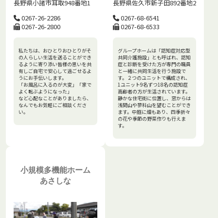
長野県佐久市新子田892番地2
長野県小諸市耳取948番地1
0267-68-6541
0267-26-2286
0267-68-6533
0267-26-2800
グループホームは「認知症対応型
私たちは、おひとりおひとりがそ
共同介護施設」とも呼ばれ、認知
の人らしい生活を送ることができ
症と診断を受けた方が専門の職員
るように寄り添い皆様の思いを共
と一緒に共同生活を行う施設で
有しご自宅で安心して過ごせるよ
す。２つのユニットで構成され、
うにお手伝いします。
1ユニット9名ずつ18名の認知症
「お風呂に入るのが大変」「家で
高齢者の方が生活されています。
よく転ぶようになった」
静かな住宅街に位置し、窓からは
など心配なことがありましたら、
浅間山や蓼科山を望むことができ
なんでもお気軽にご相談くださ
ます。中庭に畑もあり、四季折々
い。
の花や季節の野菜作りも行えま
す。
小規模多機能ホーム
あさしな