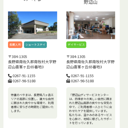
野辺山
長期入所
ショートステイ
デイサービス
〒384-1305
〒384-1305
長野県南佐久郡南牧村大字野
長野県南佐久郡南牧村大字野
辺山喜峯ヶ丘65番地3
辺山喜峯ヶ丘65番地3
0267-91-1155
0267-91-1155
0267-98-5188
0267-98-5188
特養のべやまは、長野県八ヶ岳エ
「野辺山ディサービスセンター
リアの高原に位置し、雄大な自然
は、四季折々の美しい自然に囲ま
に囲まれた爽やかな環境で、利用
れた野辺山高原の爽やかな空気の
者様に安らぎの時間をご提供いた
中で、ご利用者様一人ひとりに合
します。
わせたケアを提供しています。
私たちは、温かみのあるサービス
を心掛け、地域に根ざしたサポー
トを行っています。