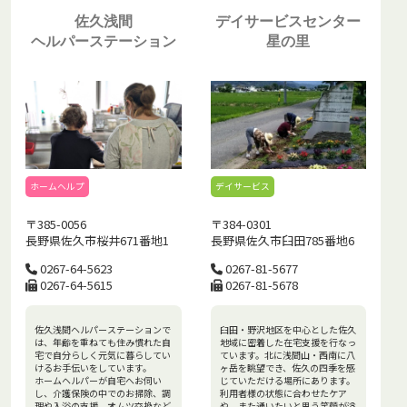
佐久浅間
デイサービスセンター
ヘルパーステーション
星の里
ホームヘルプ
デイサービス
〒385-0056
〒384-0301
長野県佐久市桜井671番地1
長野県佐久市臼田785番地6
0267-64-5623
0267-81-5677
0267-64-5615
0267-81-5678
佐久浅間ヘルパーステーションで
臼田・野沢地区を中心とした佐久
は、年齢を重ねても住み慣れた自
地域に密着した在宅支援を行なっ
宅で自分らしく元気に暮らしてい
ています。北に浅間山・西南に八
けるお手伝いをしています。
ヶ岳を眺望でき、佐久の四季を感
ホームヘルパーが自宅へお伺い
じていただける場所にあります。
し、介護保険の中でのお掃除、調
利用者様の状態に合わせたケア
理や入浴の支援、オムツ交換など
や、また通いたいと思う笑顔が溢