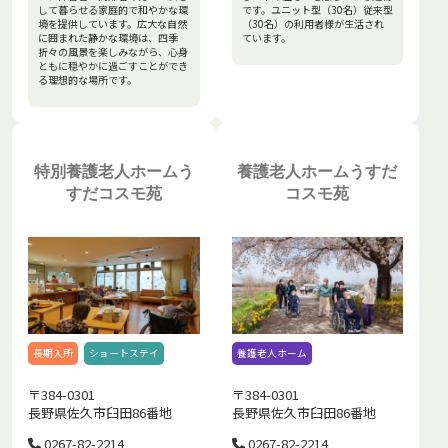
して暮らせる家庭的で和やかな環
です。ユニット型（30名）従来型
境を提供しています。広大な自然
（30名）の利用者様が生活され
に囲まれた静かな環境は、四季
ています。
折々の風景を楽しみながら、心身
ともに穏やかに過ごすことができ
る理想的な場所です。
特別養護老人ホームう
養護老人ホームうすだ
すだコスモ苑
コスモ苑
長期入所
ショートステイ
養護老人ホーム
〒384-0301
〒384-0301
長野県佐久市臼田86番地
長野県佐久市臼田86番地
0267-82-2214
0267-82-2214