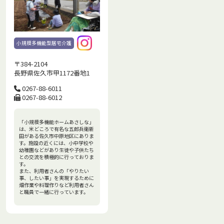
小規模多機能型居宅介護
〒384-2104
長野県佐久市甲1172番地1
0267-88-6011
0267-88-6012
「小規模多機能ホームあさしな」
は、米どころで有名な五郎兵衛新
田がある佐久市中原地区にありま
す。施設の近くには、小中学校や
幼稚園などがあり生徒や子供たち
との交流を積極的に行っておりま
す。
また、利用者さんの「やりたい
事、したい事」を実現するために
畑作業や料理作りなど利用者さん
と職員で一緒に行っています。