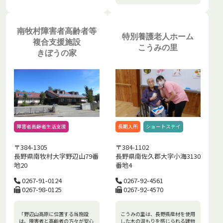
南牧村障害者高齢者等
特別養護老人ホーム
複合支援施設
こうみの里
きぼうの家
障害者高齢者生活支援
長期入所
ショートステイ
〒384-1305
〒384-1102
長野県南牧村大字野辺山79番
長野県南佐久郡大字小海3130
地20
番地4
0267-91-0124
0267-92-4561
0267-98-0125
0267-92-4570
「野辺山高原に位置する当施設
こうみの里は、長野県産材を使用
は、障害者と高齢者の方々が安心
した木の温もりを感じられる建物