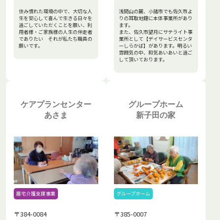
住み慣れた環境の中で、大切な人
浅間山の麓、小諸市でも佐久市よ
生を安心して喜んで生きる日々を
りの耳取地籍に本体事業所があり
過ごしていただくことを願い、利
ます。
用者様・ご家族様の人生の伴走者
また、佐久市望月にサテライト事
でありたい それが私たち職員の
業所として【デイサービスセンタ
願いです。
ーしらかば】があります。明るい
雰囲気の中、和気あいあいと過ご
して頂いております。
ケアプランセンター
グループホーム
あさま
新子田の家
グループホーム
居宅介護支援事業
〒385-0007
〒384-0084