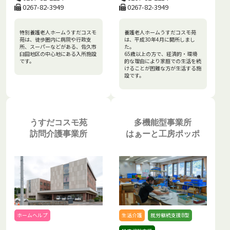
0267-82-3949
0267-82-3949
特別養護老人ホームうすだコスモ
養護老人ホームうすだコスモ苑
苑は、徒歩圏内に病院や行政支
は、平成30年4月に開所しまし
所、スーパーなどがある、佐久市
た。
臼田地区の中心地にある入所施設
65歳以上の方で、経済的・環境
です。
的な理由により家庭での生活を続
けることが困難な方が生活する施
設です。
うすだコスモ苑
多機能型事業所
訪問介護事業所
はぁーと工房ポッポ
ホームヘルプ
生活介護
就労継続支援B型