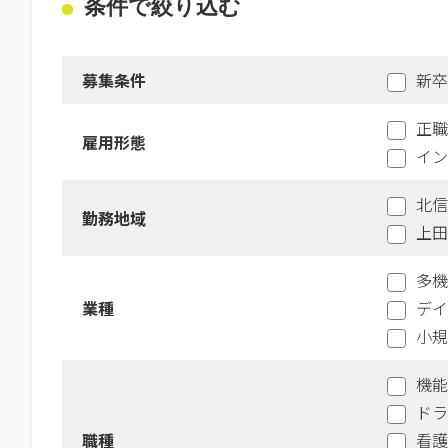
条件で絞り込む
募集条件
新卒
正職
雇用形態
イン
北信
勤務地域
上田
多機
業種
デイ
小規
機能
ドラ
職種
看護