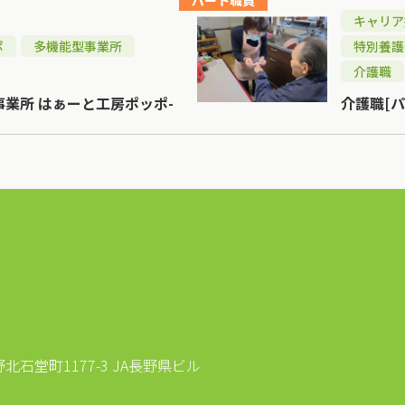
パート職員
キャリア
ポ
多機能型事業所
特別養護
介護職
事業所 はぁーと工房ポッポ-
介護職[パ
石堂町1177-3 JA長野県ビル