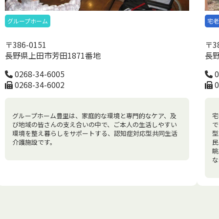
宅
グループホーム
〒38
〒386-0151
長野
長野県上田市芳田1871番地
0
0268-34-6005
0
0268-34-6002
宅
グループホーム豊里は、家庭的な環境と専門的なケア、及
で
び地域の皆さんの支え合いの中で、ご本人の生活しやすい
型
環境を整え暮らしをサポートする、認知症対応型共同生活
民
介護施設です。
眺
な