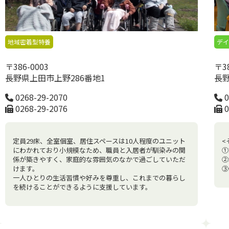
地域密着型特養
デ
〒386-0003
〒38
長野県上田市上野286番地1
長野
0268-29-2070
0
0268-29-2076
0
定員29床、全室個室、居住スペースは10人程度のユニット
<
にわかれており小規模なため、職員と入居者が馴染みの関
①
係が築きやすく、家庭的な雰囲気のなかで過ごしていただ
②
けます。
③
一人ひとりの生活習慣や好みを尊重し、これまでの暮らし
を続けることができるように支援しています。