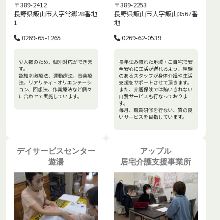
〒389-2412
〒389-2253
長野県飯山市大字常郷28番地
長野県飯山市大字飯山3567番
1
地
0269-65-1265
0269-62-0539
少人数のため、個別対応ができま
長年住み慣れた地域・ご自宅で安
す。
全安心に生活が送れるよう、経験
認知刺激療法、運動療法、音楽療
のあるスタッフが身体介護や生活
法、リアリティ・オリエンテーシ
支援をサポートさせて頂きます。
ョン、回想法、作業療法など個々
また、介護保険では賄いきれない
に合わせて実施しています。
自費サービスも行なっておりま
す。
毎月、職員研修を行ない、質の良
いサービスを目指しています。
デイサービスセンター
アップル
遊湯
居宅介護支援事業所