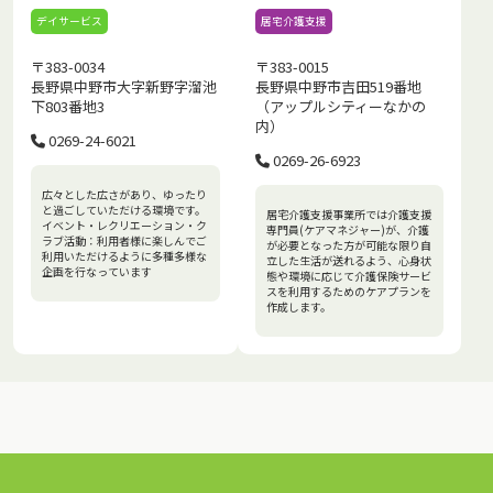
デイサービス
居宅介護支援
〒383-0034
〒383-0015
長野県中野市大字新野字溜池
長野県中野市吉田519番地
下803番地3
（アップルシティーなかの
内）
0269-24-6021
0269-26-6923
広々とした広さがあり、ゆったり
と過ごしていただける環境です。
居宅介護支援事業所では介護支援
イベント・レクリエーション・ク
専門員(ケアマネジャー)が、介護
ラブ活動：利用者様に楽しんでご
が必要となった方が可能な限り自
利用いただけるように多種多様な
立した生活が送れるよう、心身状
企画を行なっています
態や環境に応じて介護保険サービ
スを利用するためのケアプランを
作成します。