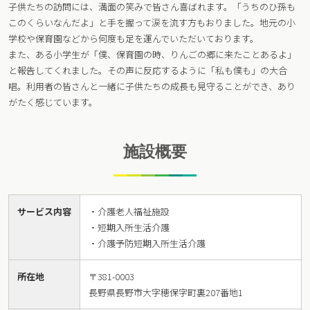
子供たちの訪問には、満面の笑みで皆さん喜ばれます。「うちのひ孫も
このくらいなんだよ」と手を握って涙を流す方もおりました。地元の小
学校や保育園などから何度も足を運んでいただいております。
また、ある小学生が「僕、保育園の時、りんごの郷に来たことあるよ」
と報告してくれました。その声に反応するように「私も僕も」の大合
唱。利用者の皆さんと一緒に子供たちの成長も見守ることができ、あり
がたく感じています。
施設概要
サービス内容
・介護老人福祉施設
・短期入所生活介護
・介護予防短期入所生活介護
所在地
〒381-0003
長野県長野市大字穂保字町裏207番地1