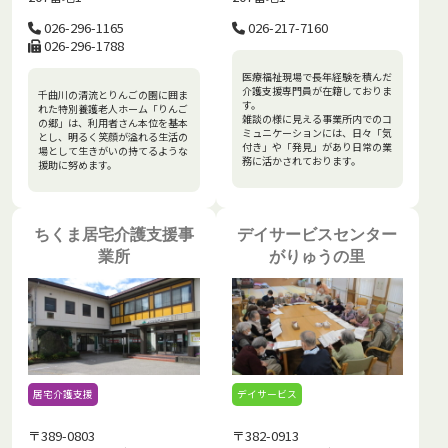
026-296-1165
026-217-7160
026-296-1788
医療福祉現場で長年経験を積んだ
介護支援専門員が在籍しておりま
千曲川の清流とりんごの園に囲ま
す。
れた特別養護老人ホーム「りんご
雑談の様に見える事業所内でのコ
の郷」は、利用者さん本位を基本
ミュニケーションには、日々「気
とし、明るく笑顔が溢れる生活の
付き」や「発見」があり日常の業
場として生きがいの持てるような
務に活かされております。
援助に努めます。
ちくま居宅介護支援事
デイサービスセンター
業所
がりゅうの里
居宅介護支援
デイサービス
〒389-0803
〒382-0913