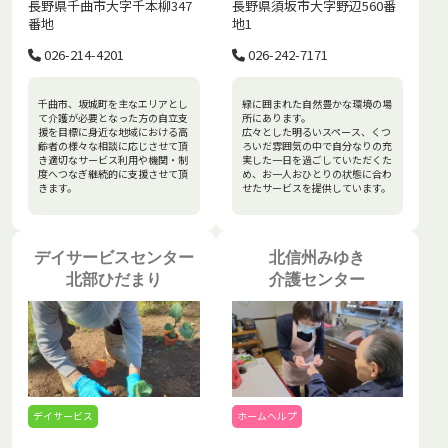
長野県千曲市大字千本柳347
長野県須坂市大字野辺560番
番地
地1
026-214-4201
026-242-7171
千曲市、坂城町を主なエリアとし
緑に囲まれた自然豊かな環境の場
て介護が必要となった方の自立支
所にあります。
援を目標に身近な地域における高
広々とした明るいスペース、くつ
齢者の様々な相談に応じさせて頂
ろいだ雰囲気の中で自分なりの充
き適切なサービス利用や機関・制
実した一日を過ごしていただくた
度へつなぎ継続的に支援させて頂
め、お一人おひとりの状態に合わ
きます。
せたサービスを提供しています。
デイサービスセンター
北信州みゆき
北部ひだまり
介護センター
デイサービス
ホームヘルプ