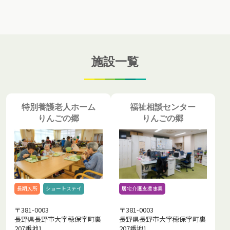
施設一覧
特別養護老人ホーム
福祉相談センター
りんごの郷
りんごの郷
長期入所
ショートステイ
居宅介護支援事業
〒381-0003
〒381-0003
長野県長野市大字穂保字町裏
長野県長野市大字穂保字町裏
207番地1
207番地1