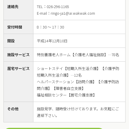
連絡先
TEL：026-296-1165
E-mail：ringo-ja1@ai.wakwak.com
受付時間
8：30 ～ 17：30
開設
平成14年12月10日
施設サービス
特別養護老人ホーム【介護老人福祉施設】…78名
居宅サービス
ショートステイ【短期入所生活介護】【介護予防
短期入所生活介護】…12名
ヘルパーステーション【訪問介護】【介護予防訪
問介護】【障害者自立支援】
福祉相談センター【居宅介護支援】
その他
施設見学、随時受け付けております。お気軽にご
連絡下さい。