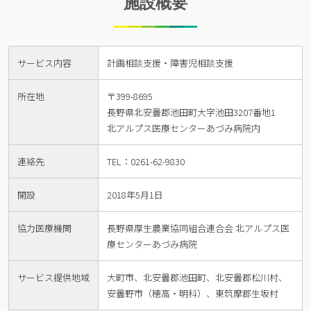
施設概要
サービス内容
計画相談支援・障害児相談支援
所在地
〒399-8695
長野県北安曇郡池田町大字池田3207番地1
北アルプス医療センターあづみ病院内
連絡先
TEL：0261-62-9830
開設
2018年5月1日
協力医療機関
長野県厚生農業協同組合連合会 北アルプス医
療センターあづみ病院
サービス提供地域
大町市、北安曇郡池田町、北安曇郡松川村、
安曇野市（穂高・明科）、東筑摩郡生坂村