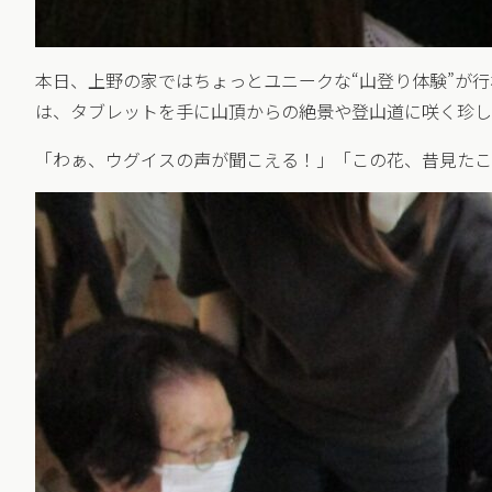
本日、上野の家ではちょっとユニークな“山登り体験”が
は、タブレットを手に山頂からの絶景や登山道に咲く珍し
「わぁ、ウグイスの声が聞こえる！」「この花、昔見たこ