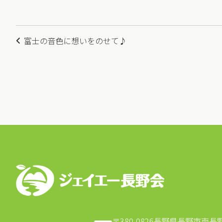
投
富士の音色に想いをのせて♪
稿
ナ
ビ
ゲ
ー
シ
ョ
ン
〒380-0826
長野県長野市南長野北