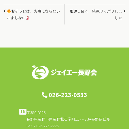
投
おそうじは、火事にならない
風通し良く 綺麗サッパリしま
稿
おまじない
した
ナ
ビ
ゲ
ー
シ
ョ
ン
026-223-0533
〒380-0826
本部
長野県長野市南長野北石堂町1177-3 JA長野県ビル
FAX：026-223-2225