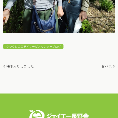
うつくしの里デイサービスセンターブログ
投
梅雨入りしました
お花見
稿
ナ
ビ
ゲ
ー