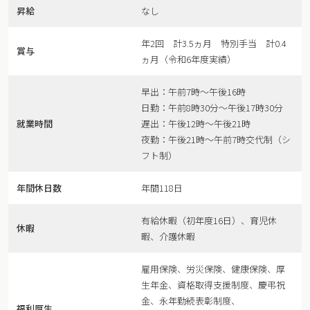
昇給
なし
年2回 計3.5ヵ月 特別手当 計0.4
賞与
ヵ月（令和6年度実績）
早出：午前7時〜午後16時
日勤：午前8時30分〜午後17時30分
就業時間
遅出：午後12時〜午後21時
夜勤：午後21時〜午前7時交代制（シ
フト制）
年間休日数
年間118日
有給休暇（初年度16日）、育児休
休暇
暇、介護休暇
雇用保険、労災保険、健康保険、厚
生年金、資格取得支援制度、慶弔祝
金、永年勤続表彰制度、
福利厚生