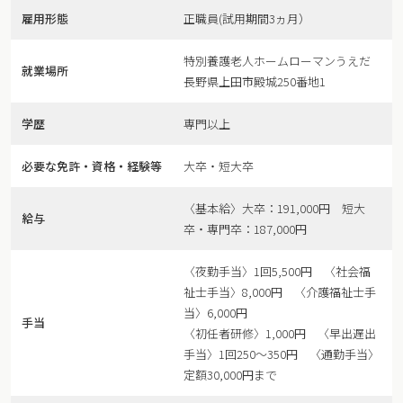
雇用形態
正職員(試用期間3ヵ月）
特別養護老人ホームローマンうえだ
就業場所
長野県上田市殿城250番地1
学歴
専門以上
必要な免許・資格・経験等
大卒・短大卒
〈基本給〉大卒：191,000円 短大
給与
卒・専門卒：187,000円
〈夜勤手当〉1回5,500円 〈社会福
祉士手当〉8,000円 〈介護福祉士手
当〉6,000円
手当
〈初任者研修〉1,000円 〈早出遅出
手当〉1回250〜350円 〈通勤手当〉
定額30,000円まで