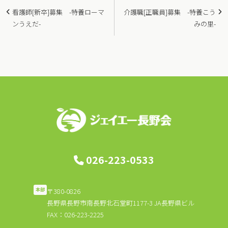
投
看護師[新卒]募集 -特養ローマ
介護職[正職員]募集 -特養こう
稿
ンうえだ-
みの里-
ナ
ビ
ゲ
ー
シ
ョ
ン
026-223-0533
〒380-0826
本部
長野県長野市南長野北石堂町1177-3 JA長野県ビル
FAX：026-223-2225