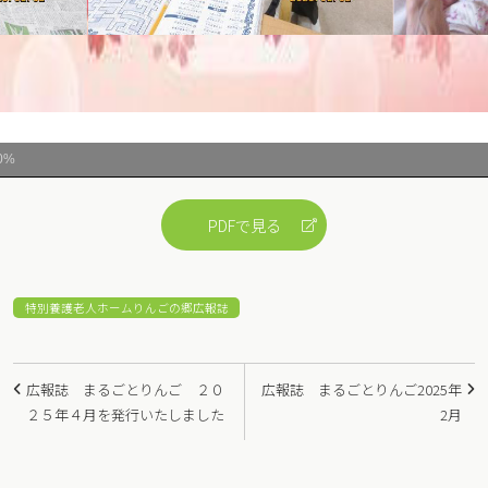
0%
PDFで見る
特別養護老人ホームりんごの郷広報誌
投
広報誌 まるごとりんご ２０
広報誌 まるごとりんご2025年
稿
２５年４月を発行いたしました
2月
ナ