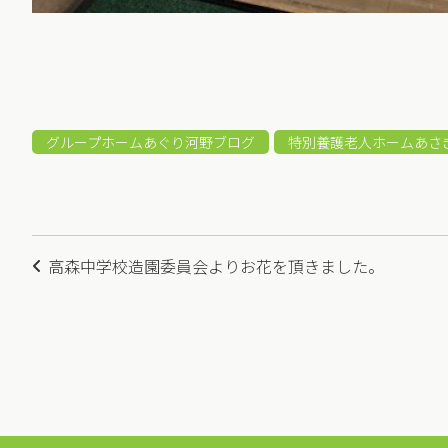
グループホームあぐり河野ブログ
特別養護老人ホームあさ
投
高森中学校造園委員会よりお花を頂きました。
稿
ナ
ビ
ゲ