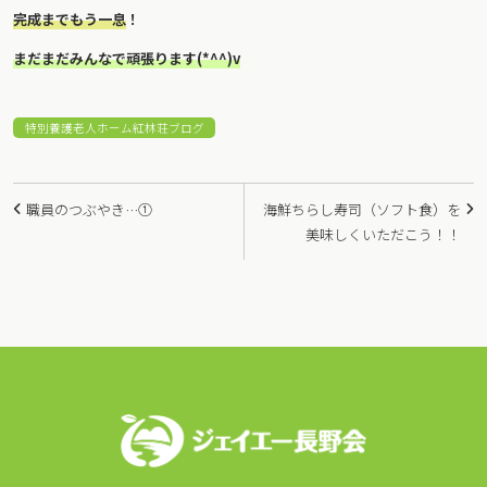
完成までもう一息
！
まだまだみんなで頑張ります(*^^)v
特別養護老人ホーム紅林荘ブログ
投
職員のつぶやき…①
海鮮ちらし寿司（ソフト食）を
稿
美味しくいただこう！！
ナ
ビ
ゲ
ー
シ
ョ