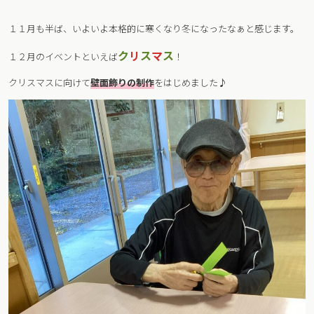
１１月も半ば、いよいよ本格的に寒くなり冬になったなぁと感じます。
ク
リ
ス
マ
ス
１２月のイベントといえば
！
クリスマスに向けて
壁面飾りの制作
をはじめました♪