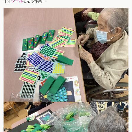
↑↓
シール
を貼る作業…