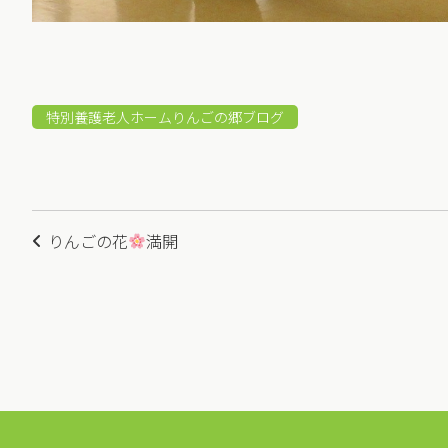
特別養護老人ホームりんごの郷ブログ
投
りんごの花
満開
稿
ナ
ビ
ゲ
ー