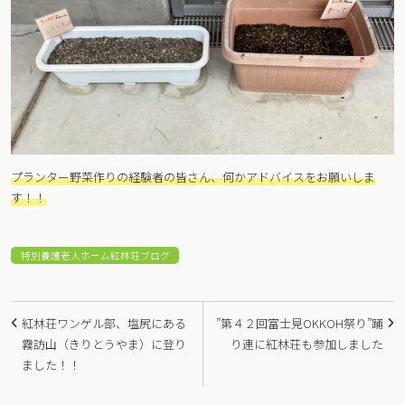
プランター野菜作りの経験者の皆さん、何かアドバイスをお願いしま
す！！
特別養護老人ホーム紅林荘ブログ
投
紅林荘ワンゲル部、塩尻にある
”第４２回富士見OKKOH祭り”踊
稿
霧訪山（きりとうやま）に登り
り連に紅林荘も参加しました
ました！！
ナ