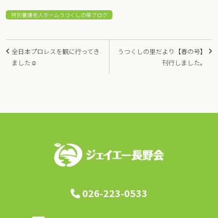
特別養護老人ホームうつくしの里ブログ
投
全日本プロレスを観に行ってき
うつくしの里だより【春の号】
稿
ました☺
刊行しました。
ナ
ビ
ゲ
ー
シ
ョ
ン
026-223-0533