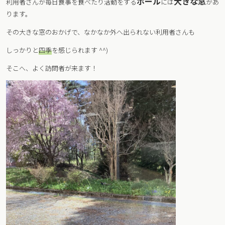
ホール
大きな窓
利用者さんが毎日食事を食べたり活動をする
には
があ
ります。
その大きな窓のおかげで、なかなか外へ出られない利用者さんも
しっかりと
四季
を感じられます ^^)
そこへ、よく訪問者が来ます！