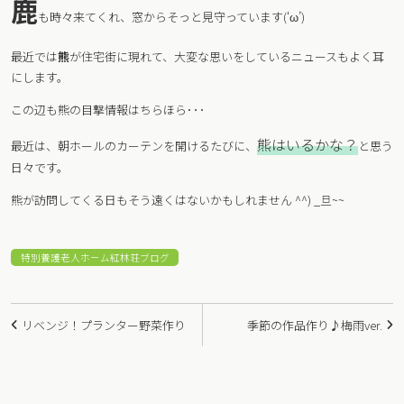
鹿
も時々来てくれ、窓からそっと見守っています(‘ω’)
最近では
熊
が住宅街に現れて、大変な思いをしているニュースもよく耳
にします。
この辺も熊の目撃情報はちらほら･･･
熊はいるかな？
最近は、朝ホールのカーテンを開けるたびに、
と思う
日々です。
熊が訪問してくる日もそう遠くはないかもしれません ^^) _旦~~
特別養護老人ホーム紅林荘ブログ
投
リベンジ！プランター野菜作り
季節の作品作り♪梅雨ver.
稿
ナ