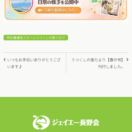
特別養護老人ホームうつくしの里ブログ
投
いつもお手伝いありがとうござ
うつくしの里だより【春の号】
稿
います♪
刊行しました。
ナ
ビ
ゲ
ー
シ
ョ