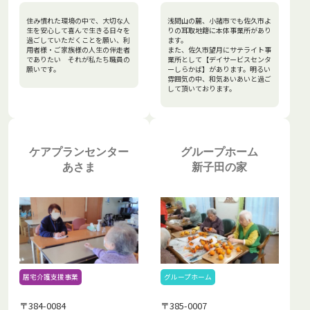
住み慣れた環境の中で、大切な人
浅間山の麓、小諸市でも佐久市よ
生を安心して喜んで生きる日々を
りの耳取地籍に本体事業所があり
過ごしていただくことを願い、利
ます。
用者様・ご家族様の人生の伴走者
また、佐久市望月にサテライト事
でありたい それが私たち職員の
業所として【デイサービスセンタ
願いです。
ーしらかば】があります。明るい
雰囲気の中、和気あいあいと過ご
して頂いております。
ケアプランセンター
グループホーム
あさま
新子田の家
グループホーム
居宅介護支援事業
〒385-0007
〒384-0084