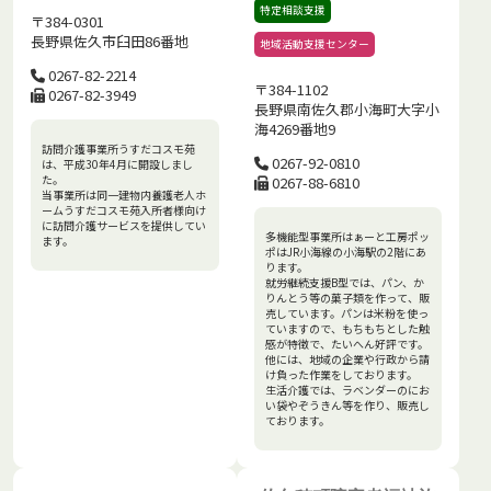
特定相談支援
〒384-0301
長野県佐久市臼田86番地
地域活動支援センター
0267-82-2214
〒384-1102
0267-82-3949
長野県南佐久郡小海町大字小
海4269番地9
訪問介護事業所うすだコスモ苑
0267-92-0810
は、平成30年4月に開設しまし
た。
0267-88-6810
当事業所は同一建物内養護老人ホ
ームうすだコスモ苑入所者様向け
に訪問介護サービスを提供してい
多機能型事業所はぁーと工房ポッ
ます。
ポはJR小海線の小海駅の2階にあ
ります。
就労継続支援B型では、パン、か
りんとう等の菓子類を作って、販
売しています。パンは米粉を使っ
ていますので、もちもちとした触
感が特徴で、たいへん好評です。
他には、地域の企業や行政から請
け負った作業をしております。
生活介護では、ラベンダーのにお
い袋やぞうきん等を作り、販売し
ております。