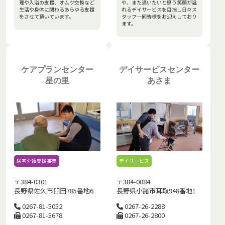
理や入浴の支援、オムツ交換など
や、また通いたいと思う笑顔が溢
生活や身体に関わるあらゆる支援
れるデイサービスを目指し日々ス
をさせて頂いています。
タッフ一同皆様をお迎えしており
ます。
ケアプランセンター
デイサービスセンター
星の里
あさま
居宅介護支援事業
デイサービス
〒384-0301
〒384-0084
長野県佐久市臼田785番地6
長野県小諸市耳取948番地1
0267-81-5052
0267-26-2288
0267-81-5678
0267-26-2800