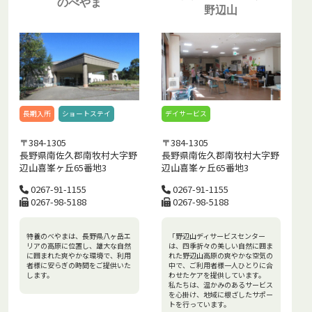
のべやま
野辺山
長期入所
ショートステイ
デイサービス
〒384-1305
〒384-1305
長野県南佐久郡南牧村大字野
長野県南佐久郡南牧村大字野
辺山喜峯ヶ丘65番地3
辺山喜峯ヶ丘65番地3
0267-91-1155
0267-91-1155
0267-98-5188
0267-98-5188
特養のべやまは、長野県八ヶ岳エ
「野辺山ディサービスセンター
リアの高原に位置し、雄大な自然
は、四季折々の美しい自然に囲ま
に囲まれた爽やかな環境で、利用
れた野辺山高原の爽やかな空気の
者様に安らぎの時間をご提供いた
中で、ご利用者様一人ひとりに合
します。
わせたケアを提供しています。
私たちは、温かみのあるサービス
を心掛け、地域に根ざしたサポー
トを行っています。