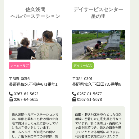
佐久浅間
デイサービスセンター
ヘルパーステーション
星の里
ホームヘルプ
デイサービス
〒385-0056
〒384-0301
長野県佐久市桜井671番地1
長野県佐久市臼田785番地6
0267-64-5623
0267-81-5677
0267-64-5615
0267-81-5678
佐久浅間ヘルパーステーションで
臼田・野沢地区を中心とした佐久
は、年齢を重ねても住み慣れた自
地域に密着した在宅支援を行なっ
宅で自分らしく元気に暮らしてい
ています。北に浅間山・西南に八
けるお手伝いをしています。
ヶ岳を眺望でき、佐久の四季を感
ホームヘルパーが自宅へお伺い
じていただける場所にあります。
し、介護保険の中でのお掃除、調
利用者様の状態に合わせたケア