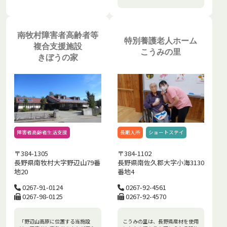
南牧村障害者高齢者等
特別養護老人ホーム
複合支援施設
こうみの里
きぼうの家
障害者高齢者生活支援
長期入所
ショートステイ
〒384-1305
〒384-1102
長野県南牧村大字野辺山79番
長野県南佐久郡大字小海3130
地20
番地4
0267-91-0124
0267-92-4561
0267-98-0125
0267-92-4570
「野辺山高原に位置する当施設
こうみの里は、長野県産材を使用