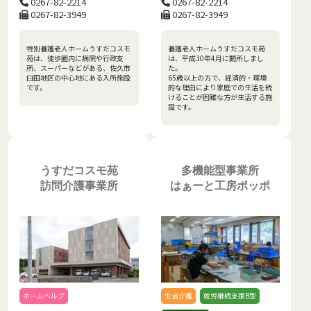
0267-82-2214
0267-82-2214
0267-82-3949
0267-82-3949
特別養護老人ホームうすだコスモ
養護老人ホームうすだコスモ苑
苑は、徒歩圏内に病院や行政支
は、平成30年4月に開所しまし
所、スーパーなどがある、佐久市
た。
臼田地区の中心地にある入所施設
65歳以上の方で、経済的・環境
です。
的な理由により家庭での生活を続
けることが困難な方が生活する施
設です。
うすだコスモ苑
多機能型事業所
訪問介護事業所
はぁーと工房ポッポ
ホームヘルプ
生活介護
就労継続支援B型