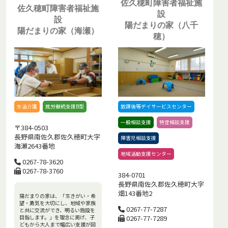
佐久穂町障害者福祉施
佐久穂町障害者福祉施
設
設
陽だまりの家（八千
陽だまりの家（海瀬）
穂）
生活介護
就労継続支援B型
放課後等デイサービスセンター
一般相談支援
特定相談支援
〒384-0503
長野県南佐久郡佐久穂町大字
障害児相談支援
海瀬2643番地
地域活動支援センター
0267-78-3620
0267-78-3760
384-0701
長野県南佐久郡佐久穂町大字
畑143番地2
陽だまりの家は、「生きがい・希
望・勇気を大切にし、地域や家族
0267-77-7287
と共に交流ができ、明るい施設を
目指します。」を理念に掲げ、子
0267-77-7289
どもから大人まで幅広い支援が図