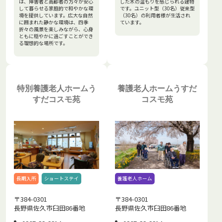
は、障害者と高齢者の方々が安心
した木の温もりを感じられる建物
して暮らせる家庭的で和やかな環
です。ユニット型（30名）従来型
境を提供しています。広大な自然
（30名）の利用者様が生活され
に囲まれた静かな環境は、四季
ています。
折々の風景を楽しみながら、心身
ともに穏やかに過ごすことができ
る理想的な場所です。
特別養護老人ホームう
養護老人ホームうすだ
すだコスモ苑
コスモ苑
長期入所
ショートステイ
養護老人ホーム
〒384-0301
〒384-0301
長野県佐久市臼田86番地
長野県佐久市臼田86番地