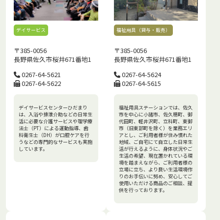
デイサービス
福祉用具（貸与・販売）
〒385-0056
〒385-0056
長野県佐久市桜井671番地1
長野県佐久市桜井671番地1
0267-64-5621
0267-64-5624
0267-64-5622
0267-64-5615
デイサービスセンターひだまり
福祉用具ステーションでは、佐久
は、入浴や排泄介助などの日常生
市を中心に小諸市、佐久穂町、御
活に必要な介護サービスや理学療
代田町、軽井沢町、立科町、東御
法士（PT）による運動指導、歯
市（旧東部町を除く）を業務エリ
科衛生士（DH）が口腔ケアを行
アとし、ご利用者様が住み慣れた
うなどの専門的なサービスも実施
地域、ご自宅にて自立した日常生
しています。
活が行えるように、身体状況やご
生活の希望、現在置かれている環
境を踏まえながら、ご利用者様の
立場に立ち、より良い生活環境作
りのお手伝いに努め、安心してご
使用いただける商品のご相談、提
供を行っております。