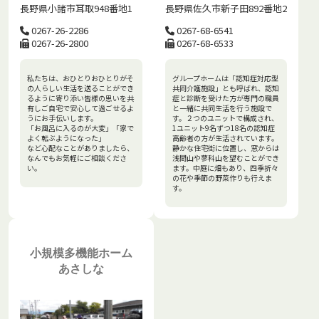
長野県佐久市新子田892番地2
長野県小諸市耳取948番地1
0267-68-6541
0267-26-2286
0267-68-6533
0267-26-2800
グループホームは「認知症対応型
私たちは、おひとりおひとりがそ
共同介護施設」とも呼ばれ、認知
の人らしい生活を送ることができ
症と診断を受けた方が専門の職員
るように寄り添い皆様の思いを共
と一緒に共同生活を行う施設で
有しご自宅で安心して過ごせるよ
す。２つのユニットで構成され、
うにお手伝いします。
1ユニット9名ずつ18名の認知症
「お風呂に入るのが大変」「家で
高齢者の方が生活されています。
よく転ぶようになった」
静かな住宅街に位置し、窓からは
など心配なことがありましたら、
浅間山や蓼科山を望むことができ
なんでもお気軽にご相談くださ
ます。中庭に畑もあり、四季折々
い。
の花や季節の野菜作りも行えま
す。
小規模多機能ホーム
あさしな