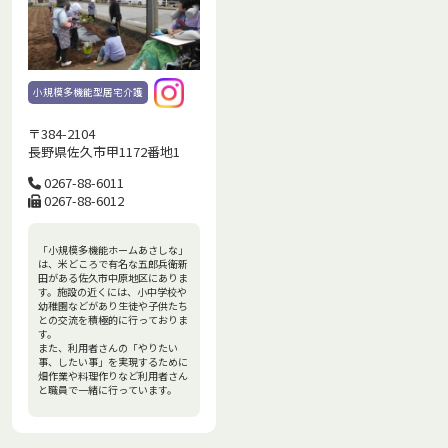
小規模多機能型居宅介護
〒384-2104
長野県佐久市甲1172番地1
0267-88-6011
0267-88-6012
「小規模多機能ホームあさしな」
は、米どころで有名な五郎兵衛新
田がある佐久市中原地区にありま
す。施設の近くには、小中学校や
幼稚園などがあり生徒や子供たち
との交流を積極的に行っておりま
す。
また、利用者さんの「やりたい
事、したい事」を実現するために
畑作業や料理作りなど利用者さん
と職員で一緒に行っています。